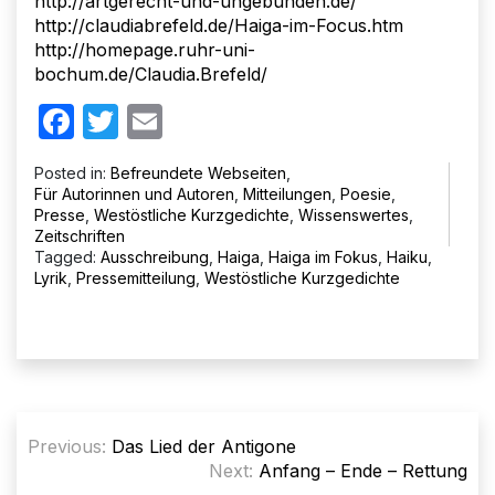
http://artgerecht-und-ungebunden.de/
http://claudiabrefeld.de/Haiga-im-Focus.htm
http://homepage.ruhr-uni-
bochum.de/Claudia.Brefeld/
Facebook
Twitter
Email
Posted in:
Befreundete Webseiten
,
Für Autorinnen und Autoren
,
Mitteilungen
,
Poesie
,
Presse
,
Westöstliche Kurzgedichte
,
Wissenswertes
,
Zeitschriften
Tagged:
Ausschreibung
,
Haiga
,
Haiga im Fokus
,
Haiku
,
Lyrik
,
Pressemitteilung
,
Westöstliche Kurzgedichte
Beitragsnavigation
Previous:
Das Lied der Antigone
Next:
Anfang – Ende – Rettung