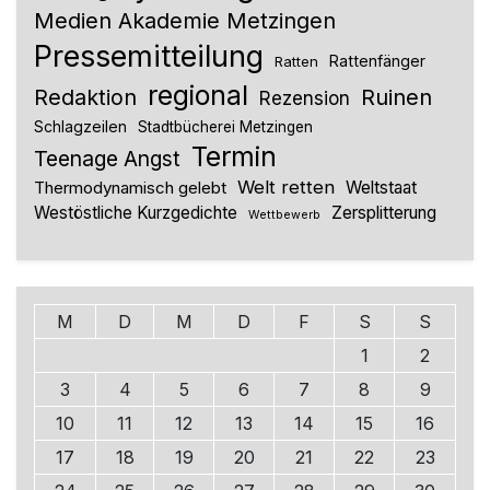
Medien Akademie Metzingen
Pressemitteilung
Rattenfänger
Ratten
regional
Redaktion
Ruinen
Rezension
Schlagzeilen
Stadtbücherei Metzingen
Termin
Teenage Angst
Welt retten
Thermodynamisch gelebt
Weltstaat
Westöstliche Kurzgedichte
Zersplitterung
Wettbewerb
M
D
M
D
F
S
S
1
2
3
4
5
6
7
8
9
10
11
12
13
14
15
16
17
18
19
20
21
22
23