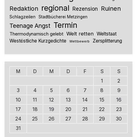
regional
Redaktion
Ruinen
Rezension
Schlagzeilen
Stadtbücherei Metzingen
Termin
Teenage Angst
Welt retten
Thermodynamisch gelebt
Weltstaat
Westöstliche Kurzgedichte
Zersplitterung
Wettbewerb
M
D
M
D
F
S
S
1
2
3
4
5
6
7
8
9
10
11
12
13
14
15
16
17
18
19
20
21
22
23
24
25
26
27
28
29
30
31