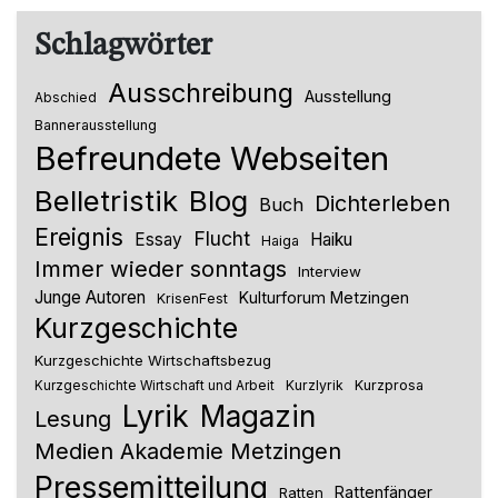
Schlagwörter
Ausschreibung
Ausstellung
Abschied
Bannerausstellung
Befreundete Webseiten
Belletristik
Blog
Dichterleben
Buch
Ereignis
Flucht
Essay
Haiku
Haiga
Immer wieder sonntags
Interview
Junge Autoren
Kulturforum Metzingen
KrisenFest
Kurzgeschichte
Kurzgeschichte Wirtschaftsbezug
Kurzlyrik
Kurzprosa
Kurzgeschichte Wirtschaft und Arbeit
Lyrik
Magazin
Lesung
Medien Akademie Metzingen
Pressemitteilung
Rattenfänger
Ratten