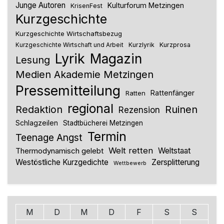
Junge Autoren
Kulturforum Metzingen
KrisenFest
Kurzgeschichte
Kurzgeschichte Wirtschaftsbezug
Kurzlyrik
Kurzprosa
Kurzgeschichte Wirtschaft und Arbeit
Lyrik
Magazin
Lesung
Medien Akademie Metzingen
Pressemitteilung
Rattenfänger
Ratten
regional
Redaktion
Ruinen
Rezension
Schlagzeilen
Stadtbücherei Metzingen
Termin
Teenage Angst
Welt retten
Thermodynamisch gelebt
Weltstaat
Westöstliche Kurzgedichte
Zersplitterung
Wettbewerb
M
D
M
D
F
S
S