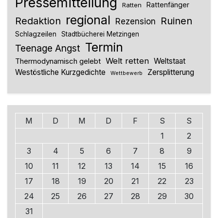
Pressemitteilung
Rattenfänger
Ratten
regional
Redaktion
Ruinen
Rezension
Schlagzeilen
Stadtbücherei Metzingen
Termin
Teenage Angst
Welt retten
Thermodynamisch gelebt
Weltstaat
Westöstliche Kurzgedichte
Zersplitterung
Wettbewerb
M
D
M
D
F
S
S
1
2
3
4
5
6
7
8
9
10
11
12
13
14
15
16
17
18
19
20
21
22
23
24
25
26
27
28
29
30
31