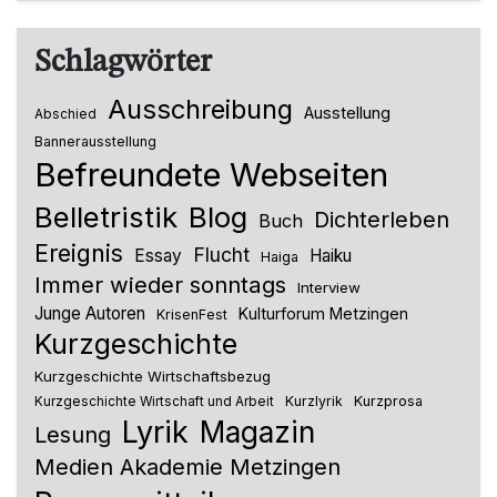
Schlagwörter
Ausschreibung
Ausstellung
Abschied
Bannerausstellung
Befreundete Webseiten
Belletristik
Blog
Dichterleben
Buch
Ereignis
Flucht
Essay
Haiku
Haiga
Immer wieder sonntags
Interview
Junge Autoren
Kulturforum Metzingen
KrisenFest
Kurzgeschichte
Kurzgeschichte Wirtschaftsbezug
Kurzlyrik
Kurzprosa
Kurzgeschichte Wirtschaft und Arbeit
Lyrik
Magazin
Lesung
Medien Akademie Metzingen