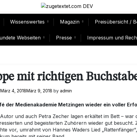
Wissenswertes
Magazin
Preisübersicht / 
undete Webseiten
Presse
Impressum und Recht
pe mit richtigen Buchstab
n
März 4, 2018
März 9, 2018
by
admin
 der Medienakademie Metzingen wieder ein voller Erfo
Autor und auch Petra Zecher lagen erkältet im Bett – war 
ressierten und begeisterten Zuhörern wieder gut besucht. 
chte vor, umrahmt von Hannes Waders Lied „Rattenfänger“
kum bereits mit seiner Band