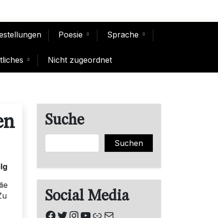
Bestellungen
Poesie
Sprache
liches
Nicht zugeordnet
Suche
en
Suchen
Suchen
lg
die
Social Media
Zu
,
Facebook
Twitter
Instagram
YouTube
Link
E-Mail