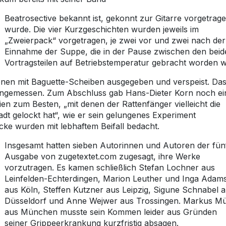
Beatrosective bekannt ist, gekonnt zur Gitarre vorgetrag
wurde. Die vier Kurzgeschichten wurden jeweils im
„Zweierpack“ vorgetragen, je zwei vor und zwei nach der
Einnahme der Suppe, die in der Pause zwischen den beid
Vortragsteilen auf Betriebstemperatur gebracht worden w
nen mit Baguette-Scheiben ausgegeben und verspeist. Da
angemessen. Zum Abschluss gab Hans-Dieter Korn noch ei
n zum Besten, „mit denen der Rattenfänger vielleicht die
adt gelockt hat“, wie er sein gelungenes Experiment
cke wurden mit lebhaftem Beifall bedacht.
Insgesamt hatten sieben Autorinnen und Autoren der fün
Ausgabe von zugetextet.com zugesagt, ihre Werke
vorzutragen. Es kamen schließlich Stefan Lochner aus
Leinfelden-Echterdingen, Marion Leuther und Inga Adam
aus Köln, Steffen Kutzner aus Leipzig, Sigune Schnabel 
Düsseldorf und Anne Wejwer aus Trossingen. Markus Mü
aus München musste sein Kommen leider aus Gründen
seiner Grippeerkrankung kurzfristig absagen.