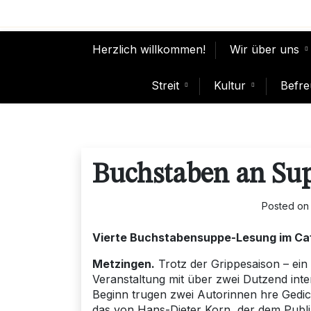
Skip
to
content
Herzlich willkommen!
Wir über uns
Streit
Kultur
Befre
Buchstaben an Sup
Posted o
Vierte
Buchstabensuppe-Lesung im Café
Metzingen.
Trotz der Grippesaison – ein 
Veranstaltung mit über zwei Dutzend inte
Beginn trugen zwei Autorinnen hre Gedi
das von Hans-Dieter Korn, der dem Publi