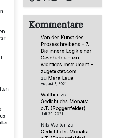
en
Kommentare
en
Von der Kunst des
ar.
Prosaschreibens – 7.
s
Die innere Logik einer
n
Geschichte – ein
wichtiges Instrument –
zugetextet.com
zu
Mara Laue
August 7, 2021
ften
Walther
zu
Gedicht des Monats:
o.T. (Roggenfelder)
s
Juli 30, 2021
aus
ller
Nils Walter
zu
Gedicht des Monats: