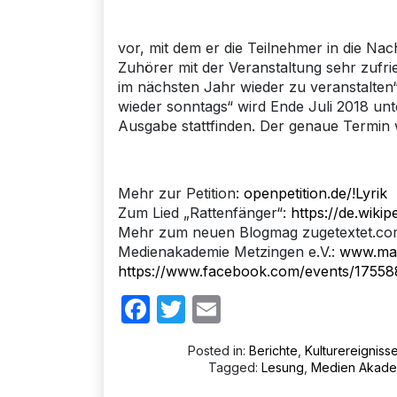
vor, mit dem er die Teilnehmer in die Nac
Zuhörer mit der Veranstaltung sehr zufri
im nächsten Jahr wieder zu veranstalten
wieder sonntags“ wird Ende Juli 2018 unte
Ausgabe stattfinden. Der genaue Termin 
Mehr zur Petition:
openpetition.de/!Lyrik
Zum Lied „Rattenfänger“:
https://de.wik
Mehr zum neuen Blogmag zugetextet.com
Medienakademie Metzingen e.V.:
www.ma
https://www.facebook.com/events/1755
Facebook
Twitter
Email
Posted in:
Berichte
,
Kulturereigniss
Tagged:
Lesung
,
Medien Akade