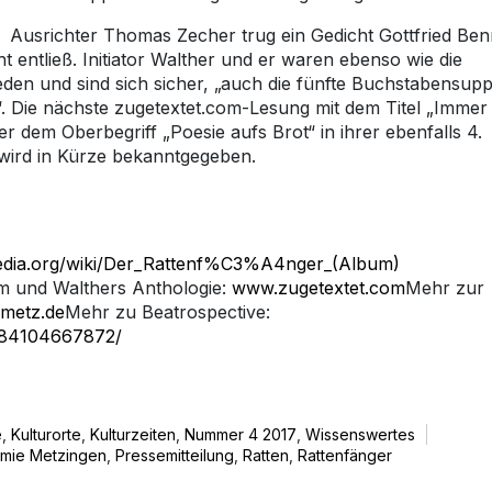
Ausrichter Thomas Zecher trug ein Gedicht Gottfried Be
ht entließ. Initiator Walther und er waren ebenso wie die
eden und sind sich sicher, „auch die fünfte Buchstabensup
“. Die nächste zugetextet.com-Lesung mit dem Titel „Immer
r dem Oberbegriff „Poesie aufs Brot“ in ihrer ebenfalls 4.
wird in Kürze bekanntgegeben.
ipedia.org/wiki/Der_Rattenf%C3%A4nger_(Album)
 und Walthers Anthologie:
www.zugetextet.com
Mehr zur
metz.de
Mehr zu Beatrospective:
884104667872/
e
,
Kulturorte
,
Kulturzeiten
,
Nummer 4 2017
,
Wissenswertes
mie Metzingen
,
Pressemitteilung
,
Ratten
,
Rattenfänger