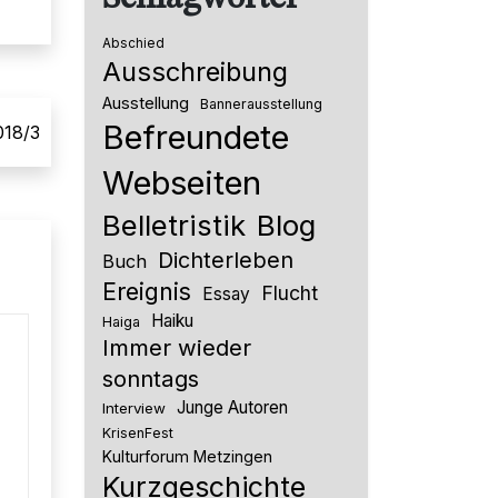
Abschied
Ausschreibung
Ausstellung
Bannerausstellung
Befreundete
018/3
Webseiten
Belletristik
Blog
Dichterleben
Buch
Ereignis
Flucht
Essay
Haiku
Haiga
Immer wieder
sonntags
Junge Autoren
Interview
KrisenFest
Kulturforum Metzingen
Kurzgeschichte