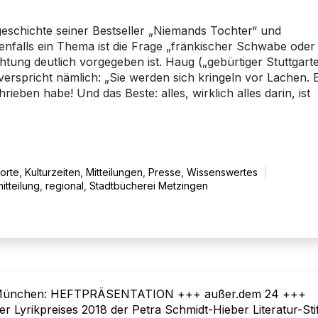
geschichte seiner Bestseller „Niemands Tochter“ und
enfalls ein Thema ist die Frage „fränkischer Schwabe oder
htung deutlich vorgegeben ist. Haug („gebürtiger Stuttgart
verspricht nämlich: „Sie werden sich kringeln vor Lachen. 
hrieben habe! Und das Beste: alles, wirklich alles darin, ist
rorte
,
Kulturzeiten
,
Mitteilungen
,
Presse
,
Wissenswertes
itteilung
,
regional
,
Stadtbücherei Metzingen
ett München: HEFTPRÄSENTATION +++ außer.dem 24 +++
r Lyrikpreises 2018 der Petra Schmidt-Hieber Literatur-Sti