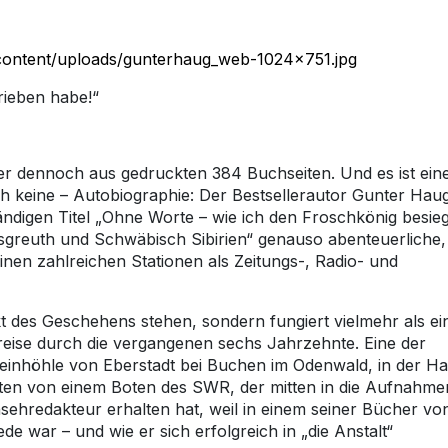
rieben habe!“
er dennoch aus gedruckten 384 Buchseiten. Und es ist ein
ch keine – Autobiographie: Der Bestsellerautor Gunter Hau
ändigen Titel „Ohne Worte – wie ich den Froschkönig besieg
greuth und Schwäbisch Sibirien“ genauso abenteuerliche,
nen zahlreichen Stationen als Zeitungs-, Radio- und
nkt des Geschehens stehen, sondern fungiert vielmehr als ei
itreise durch die vergangenen sechs Jahrzehnte. Eine der
steinhöhle von Eberstadt bei Buchen im Odenwald, in der H
iten von einem Boten des SWR, der mitten in die Aufnahme
rnsehredakteur erhalten hat, weil in einem seiner Bücher vo
de war – und wie er sich erfolgreich in „die Anstalt“