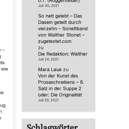
o.T. (Roggenfelder)
Juli 30, 2021
So nett gelebt – Das
Dasein geteilt durch
vierzehn – Sonettband
von Walther Stonet –
zugetextet.com
zu
e –
Die Redaktion: Walther
g
Juli 24, 2021
te.
 wie
Mara Laue
zu
Von der Kunst des
Prosaschreibens – 6.
Salz in der Suppe 2
ne
oder: Die Originalität
Juli 20, 2021
aug
n
n
Schlagwörter