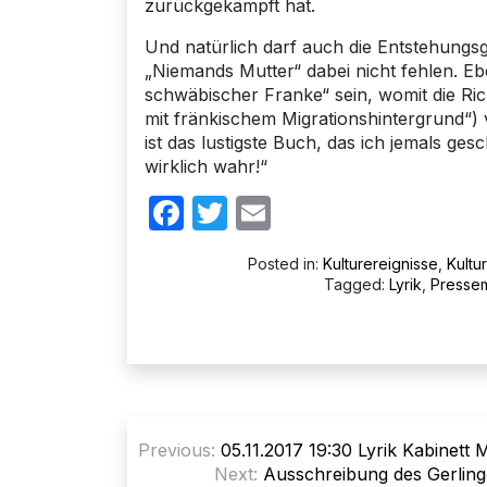
zurückgekämpft hat.
Und natürlich darf auch die Entstehungs
„Niemands Mutter“ dabei nicht fehlen. Eb
schwäbischer Franke“ sein, womit die Ric
mit fränkischem Migrationshintergrund“) 
ist das lustigste Buch, das ich jemals gesc
wirklich wahr!“
Facebook
Twitter
Email
Posted in:
Kulturereignisse
,
Kultu
Tagged:
Lyrik
,
Pressem
Beitragsnavigation
Previous:
05.11.2017 19:30 Lyrik Kabin
Next:
Ausschreibung des Gerlinge