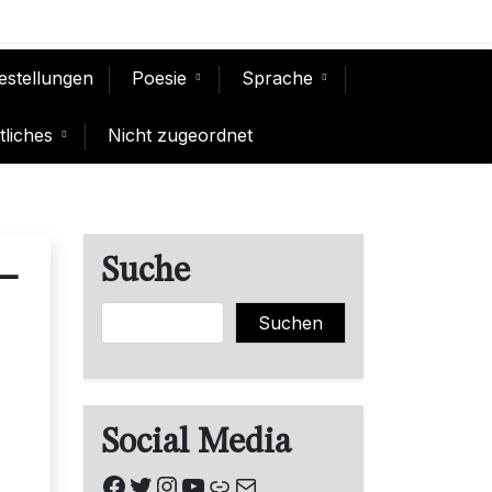
Bestellungen
Poesie
Sprache
liches
Nicht zugeordnet
Suche
–
Suchen
Suchen
Social Media
Facebook
Twitter
Instagram
YouTube
Link
E-Mail