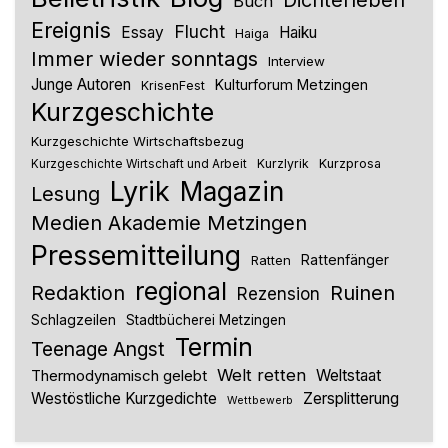
Dichterleben
Buch
Ereignis
Flucht
Essay
Haiku
Haiga
Immer wieder sonntags
Interview
Junge Autoren
Kulturforum Metzingen
KrisenFest
Kurzgeschichte
Kurzgeschichte Wirtschaftsbezug
Kurzlyrik
Kurzprosa
Kurzgeschichte Wirtschaft und Arbeit
Lyrik
Magazin
Lesung
Medien Akademie Metzingen
Pressemitteilung
Rattenfänger
Ratten
regional
Redaktion
Ruinen
Rezension
Schlagzeilen
Stadtbücherei Metzingen
Termin
Teenage Angst
Welt retten
Thermodynamisch gelebt
Weltstaat
Westöstliche Kurzgedichte
Zersplitterung
Wettbewerb