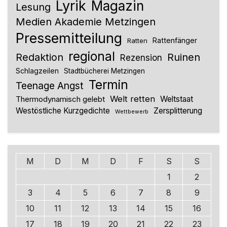
Lyrik
Magazin
Lesung
Medien Akademie Metzingen
Pressemitteilung
Rattenfänger
Ratten
regional
Redaktion
Ruinen
Rezension
Schlagzeilen
Stadtbücherei Metzingen
Termin
Teenage Angst
Welt retten
Thermodynamisch gelebt
Weltstaat
Westöstliche Kurzgedichte
Zersplitterung
Wettbewerb
M
D
M
D
F
S
S
1
2
3
4
5
6
7
8
9
10
11
12
13
14
15
16
17
18
19
20
21
22
23