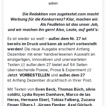
admin
Die Redaktion von zugetextet.com macht
Werbung für die Konkurrenz? Klar, machen wir.
Als Feuilleton ist das unser Job,
und wir machen ihn gern! Also, Leute, auf geht’s:
Es ist wieder so weit! –
außer.dem Nr. 27 ist
bereits im Druck und kann ab sofort vorbestellt
werden!
Die neue Ausgabe erscheint Anfang
Dezember mit einer handverlesenen Auswahl an
einzigartigen, innovativen und unerwarteten
Texten /// außer.dem 27 bietet auf 64 Seiten
überraschende Poesie, Prosa & Experiment ///
Jetzt
VORBESTELLEN
und
außer.dem 27
ist Anfang Dezember druckfrisch in Ihrer Post.
Mit Texten von
Sven Beck, Thomas Büch, silvio
colditz, Lydia Royen Damhave, Marco de las
Heras, Hermann Eberl, Tobias Falberg, Zuzana
Finger (Übers.), Jürgen Flenker, Axel Görlach,