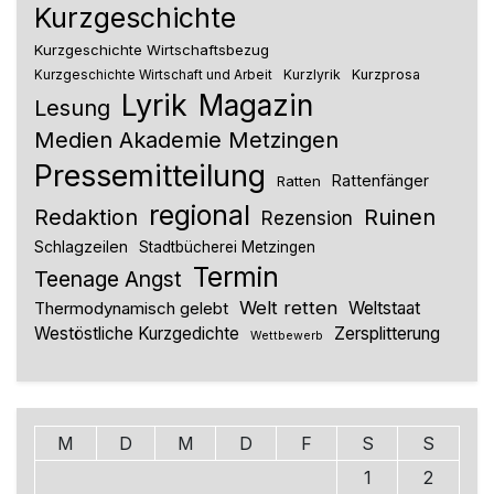
Kurzgeschichte
Kurzgeschichte Wirtschaftsbezug
Kurzlyrik
Kurzprosa
Kurzgeschichte Wirtschaft und Arbeit
Lyrik
Magazin
Lesung
Medien Akademie Metzingen
Pressemitteilung
Rattenfänger
Ratten
regional
Redaktion
Ruinen
Rezension
Schlagzeilen
Stadtbücherei Metzingen
Termin
Teenage Angst
Welt retten
Thermodynamisch gelebt
Weltstaat
Westöstliche Kurzgedichte
Zersplitterung
Wettbewerb
M
D
M
D
F
S
S
1
2