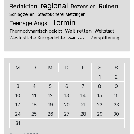
regional
Redaktion
Ruinen
Rezension
Schlagzeilen
Stadtbücherei Metzingen
Termin
Teenage Angst
Welt retten
Thermodynamisch gelebt
Weltstaat
Westöstliche Kurzgedichte
Zersplitterung
Wettbewerb
M
D
M
D
F
S
S
1
2
3
4
5
6
7
8
9
10
11
12
13
14
15
16
17
18
19
20
21
22
23
24
25
26
27
28
29
30
31