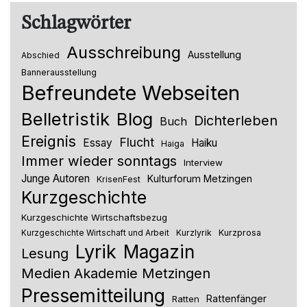
Schlagwörter
Ausschreibung
Ausstellung
Abschied
Bannerausstellung
Befreundete Webseiten
Belletristik
Blog
Dichterleben
Buch
Ereignis
Flucht
Essay
Haiku
Haiga
Immer wieder sonntags
Interview
Junge Autoren
Kulturforum Metzingen
KrisenFest
Kurzgeschichte
Kurzgeschichte Wirtschaftsbezug
Kurzlyrik
Kurzprosa
Kurzgeschichte Wirtschaft und Arbeit
Lyrik
Magazin
Lesung
Medien Akademie Metzingen
Pressemitteilung
Rattenfänger
Ratten