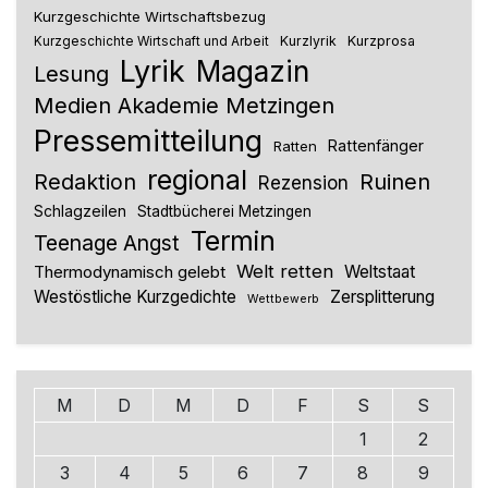
Kurzgeschichte Wirtschaftsbezug
Kurzlyrik
Kurzprosa
Kurzgeschichte Wirtschaft und Arbeit
Lyrik
Magazin
Lesung
Medien Akademie Metzingen
Pressemitteilung
Rattenfänger
Ratten
regional
Redaktion
Ruinen
Rezension
Schlagzeilen
Stadtbücherei Metzingen
Termin
Teenage Angst
Welt retten
Thermodynamisch gelebt
Weltstaat
Westöstliche Kurzgedichte
Zersplitterung
Wettbewerb
M
D
M
D
F
S
S
1
2
3
4
5
6
7
8
9