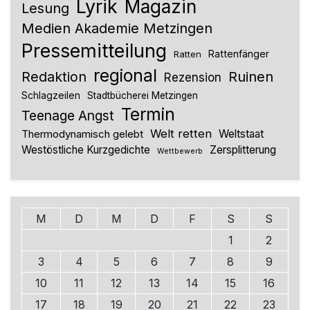
Lyrik
Magazin
Lesung
Medien Akademie Metzingen
Pressemitteilung
Rattenfänger
Ratten
regional
Redaktion
Ruinen
Rezension
Schlagzeilen
Stadtbücherei Metzingen
Termin
Teenage Angst
Welt retten
Thermodynamisch gelebt
Weltstaat
Westöstliche Kurzgedichte
Zersplitterung
Wettbewerb
M
D
M
D
F
S
S
1
2
3
4
5
6
7
8
9
10
11
12
13
14
15
16
17
18
19
20
21
22
23