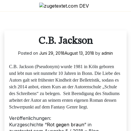
Skip
to
content
C.B. Jackson
Posted on
Juni 29, 2018
August 13, 2018
by
admin
C.B. Jackson (Pseudonym) wurde 1981 in Köln geboren
und lebt nun seit nunmehr 10 Jahren in Bonn. Die Liebe des
Autors galt seit frühester Kindheit der Belletristik, sodass es
sich 2014 anbot, einen Kurs an der Autorenschule „Schule
des Schreibens“ zu belegen. Seit Beendigung des Studiums
arbeitet der Autor an seinem ersten eigenen Roman dessen
Schwerpunkt auf dem Fantasy Genre liegt.
Veröffenlichungen:
Kurzgeschichte “
Rot gegen braun
” in
zugetextet.com Ausgabe 5 / 2018 – Blog