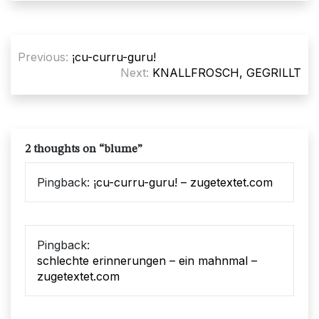
Beitragsnavigation
Previous:
¡cu-curru-guru!
Next:
KNALLFROSCH, GEGRILLT
2 thoughts on “
blume
”
Pingback:
¡cu-curru-guru! – zugetextet.com
Pingback:
schlechte erinnerungen – ein mahnmal –
zugetextet.com