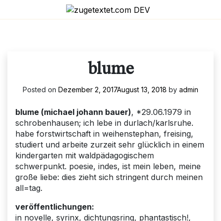
Skip
to
content
blume
Posted on
Dezember 2, 2017
August 13, 2018
by
admin
blume (michael johann bauer)
, *29.06.1979 in
schrobenhausen; ich lebe in durlach/karlsruhe.
habe forstwirtschaft in weihenstephan, freising,
studiert und arbeite zurzeit sehr glücklich in einem
kindergarten mit waldpädagogischem
schwerpunkt. poesie, indes, ist mein leben, meine
große liebe: dies zieht sich stringent durch meinen
all=tag.
veröffentlichungen:
in novelle, syrinx, dichtungsring, phantastisch!,