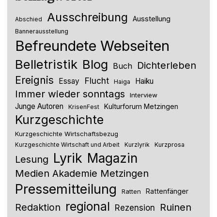
Ausschreibung
Ausstellung
Abschied
Bannerausstellung
Befreundete Webseiten
Belletristik
Blog
Dichterleben
Buch
Ereignis
Flucht
Essay
Haiku
Haiga
Immer wieder sonntags
Interview
Junge Autoren
Kulturforum Metzingen
KrisenFest
Kurzgeschichte
Kurzgeschichte Wirtschaftsbezug
Kurzlyrik
Kurzprosa
Kurzgeschichte Wirtschaft und Arbeit
Lyrik
Magazin
Lesung
Medien Akademie Metzingen
Pressemitteilung
Rattenfänger
Ratten
regional
Redaktion
Ruinen
Rezension