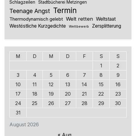
Schlagzeilen
Stadtbücherei Metzingen
Termin
Teenage Angst
Welt retten
Thermodynamisch gelebt
Weltstaat
Westöstliche Kurzgedichte
Zersplitterung
Wettbewerb
M
D
M
D
F
S
S
1
2
3
4
5
6
7
8
9
10
11
12
13
14
15
16
17
18
19
20
21
22
23
24
25
26
27
28
29
30
31
August 2026
« Aug.