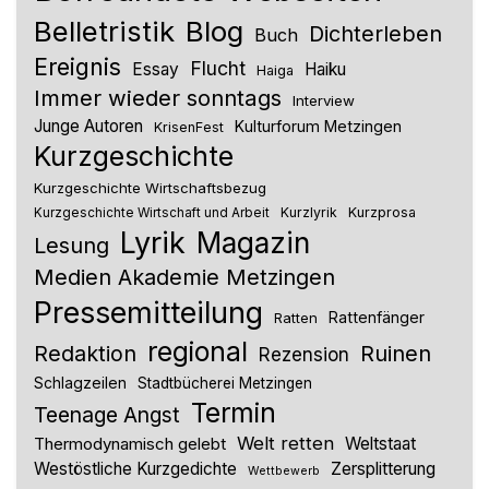
Belletristik
Blog
Dichterleben
Buch
Ereignis
Flucht
Essay
Haiku
Haiga
Immer wieder sonntags
Interview
Junge Autoren
Kulturforum Metzingen
KrisenFest
Kurzgeschichte
Kurzgeschichte Wirtschaftsbezug
Kurzlyrik
Kurzprosa
Kurzgeschichte Wirtschaft und Arbeit
Lyrik
Magazin
Lesung
Medien Akademie Metzingen
Pressemitteilung
Rattenfänger
Ratten
regional
Redaktion
Ruinen
Rezension
Schlagzeilen
Stadtbücherei Metzingen
Termin
Teenage Angst
Welt retten
Thermodynamisch gelebt
Weltstaat
Westöstliche Kurzgedichte
Zersplitterung
Wettbewerb