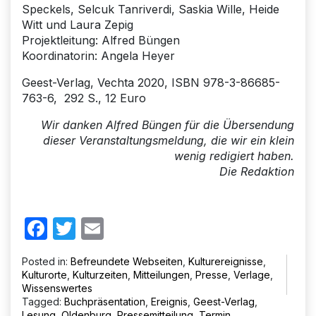
Speckels, Selcuk Tanriverdi, Saskia Wille, Heide
Witt und Laura Zepig
Projektleitung: Alfred Büngen
Koordinatorin: Angela Heyer
Geest-Verlag, Vechta 2020, ISBN 978-3-86685-
763-6, 292 S., 12 Euro
Wir danken Alfred Büngen für die Übersendung
dieser Veranstaltungsmeldung, die wir ein klein
wenig redigiert haben.
Die Redaktion
Facebook
Twitter
Email
Posted in:
Befreundete Webseiten
,
Kulturereignisse
,
Kulturorte
,
Kulturzeiten
,
Mitteilungen
,
Presse
,
Verlage
,
Wissenswertes
Tagged:
Buchpräsentation
,
Ereignis
,
Geest-Verlag
,
Lesung
,
Oldenburg
,
Pressemitteilung
,
Termin