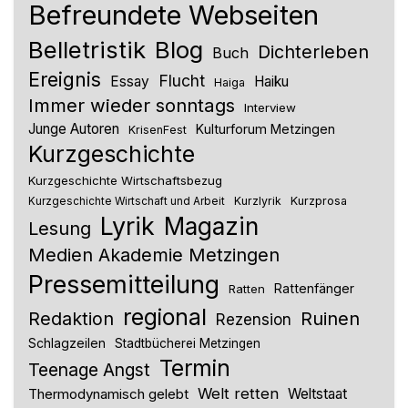
Befreundete Webseiten
Belletristik
Blog
Dichterleben
Buch
Ereignis
Flucht
Essay
Haiku
Haiga
Immer wieder sonntags
Interview
Junge Autoren
Kulturforum Metzingen
KrisenFest
Kurzgeschichte
Kurzgeschichte Wirtschaftsbezug
Kurzlyrik
Kurzprosa
Kurzgeschichte Wirtschaft und Arbeit
Lyrik
Magazin
Lesung
Medien Akademie Metzingen
Pressemitteilung
Rattenfänger
Ratten
regional
Redaktion
Ruinen
Rezension
Schlagzeilen
Stadtbücherei Metzingen
Termin
Teenage Angst
Welt retten
Thermodynamisch gelebt
Weltstaat